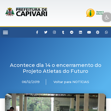
Open toolbar
Acontece dia 14 o encerramento do
Projeto Atletas do Futuro
06/12/2019
Voltar para NOTÍCIAS