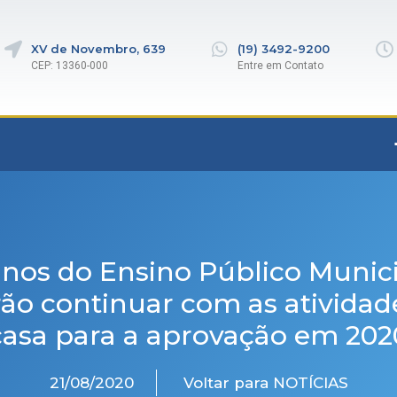
XV de Novembro, 639
(19) 3492-9200
CEP: 13360-000
Entre em Contato
nos do Ensino Público Munic
ão continuar com as ativida
casa para a aprovação em 202
21/08/2020
Voltar para NOTÍCIAS