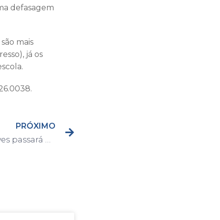
guma defasagem
 são mais
sso), já os
scola.
26.0038.
PRÓXIMO
Av. Doutor Rodrigues Alves passará por manutenção na rede de energia neste domingo