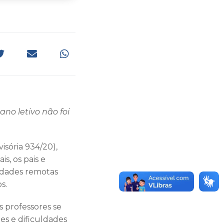
no letivo não foi
isória 934/20),
s, os pais e
idades remotas
s.
s professores se
es e dificuldades