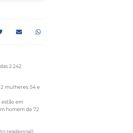
adas 2.242
 2 mulheres: 54 e
0 estão em
e um homem de 72
o residencial)