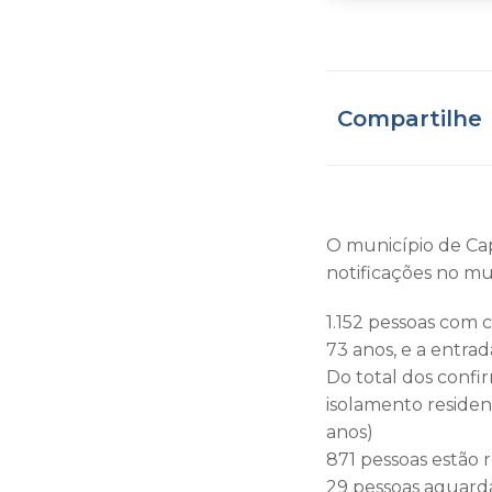
Compartilhe
O município de Cap
notificações no mu
1.152 pessoas com 
73 anos, e a entrada
Do total dos confi
isolamento reside
anos)
871 pessoas estão
29 pessoas aguarda