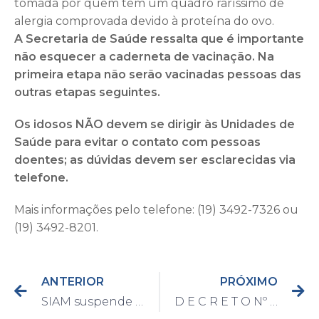
tomada por quem tem um quadro raríssimo de
alergia comprovada devido à proteína do ovo.
A Secretaria de Saúde ressalta que é importante
não esquecer a caderneta de vacinação. Na
primeira etapa não serão vacinadas pessoas das
outras etapas seguintes.
Os idosos NÃO devem se dirigir às Unidades de
Saúde para evitar o contato com pessoas
doentes; as dúvidas devem ser esclarecidas via
telefone.
Mais informações pelo telefone: (19) 3492-7326 ou
(19) 3492-8201.
ANTERIOR
PRÓXIMO
SIAM suspende atendimento presencial a partir dessa sexta-feira
D E C R E T O Nº 6.973/2.020.