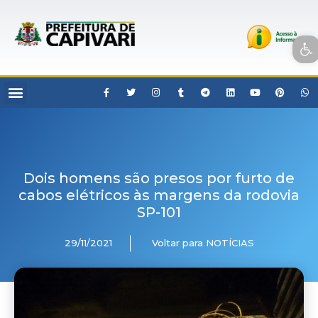
Open toolbar
Dois homens são presos por furto de
cabos elétricos às margens da rodovia
SP-101
29/11/2021
Voltar para NOTÍCIAS