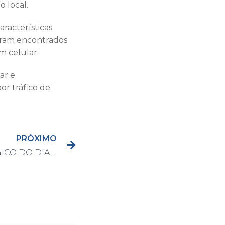
 local.
racterísticas
oram encontrados
m celular.
ar e
or tráfico de
PRÓXIMO
BOLETIM EPIDEMIOLÓGICO DO DIA 03/08/2021