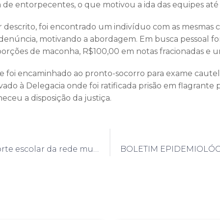
 de entorpecentes, o que motivou a ida das equipes até o
 descrito, foi encontrado um indivíduo com as mesmas ca
e denúncia, motivando a abordagem. Em busca pessoal f
 porções de maconha, R$100,00 em notas fracionadas e u
ele foi encaminhado ao pronto-socorro para exame cautel
ado à Delegacia onde foi ratificada prisão em flagrante p
eceu a disposição da justiça.
Nota: Transporte escolar da rede municipal