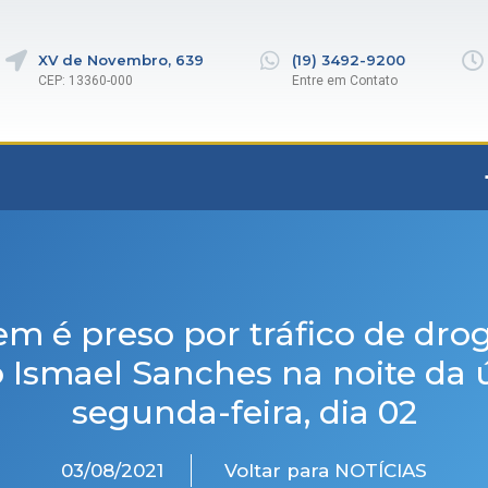
XV de Novembro, 639
(19) 3492-9200
CEP: 13360-000
Entre em Contato
 é preso por tráfico de dro
o Ismael Sanches na noite da 
segunda-feira, dia 02
03/08/2021
Voltar para NOTÍCIAS