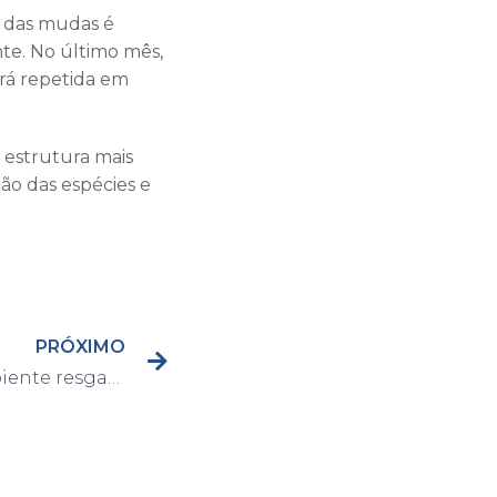
o das mudas é
te. No último mês,
rá repetida em
i estrutura mais
ão das espécies e
PRÓXIMO
Guarda Civil e Meio Ambiente resgatam sete aves; responsáveis são conduzidos até a Delegacia de Capivari