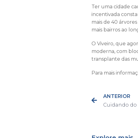
Ter uma cidade cad
incentivada consta
mais de 40 árvores
mais bairros ao lon
O Viveiro, que agor
moderna, com bloc
transplante das mu
Para mais informaç
ANTERIOR
Explore mais...