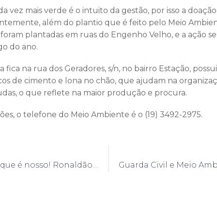
a vez mais verde é o intuito da gestão, por isso a doaçã
ntemente, além do plantio que é feito pelo Meio Ambien
 foram plantadas em ruas do Engenho Velho, e a ação se
go do ano.
a fica na rua dos Geradores, s/n, no bairro Estação, possu
os de cimento e lona no chão, que ajudam na organizaç
das, o que reflete na maior produção e procura.
ões, o telefone do Meio Ambiente é o (19) 3492-2975.
Cuidando do que é nosso! Ronaldão recebe pinturas na quadra