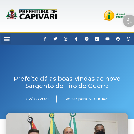
Open toolbar
Prefeito dá as boas-vindas ao novo
Sargento do Tiro de Guerra
02/02/2021
Voltar para NOTÍCIAS