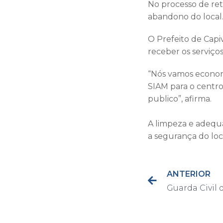
No processo de re
abandono do local
O Prefeito de Capiv
receber os serviç
“Nós vamos economi
SIAM para o centro
publico”, afirma.
A limpeza e adequaç
a segurança do loc
ANTERIOR