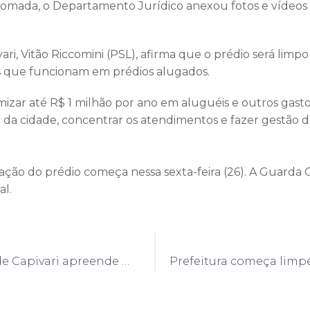
tomada, o Departamento Jurídico anexou fotos e víde
.
ari, Vitão Riccomini (PSL), afirma que o prédio será limp
os que funcionam em prédios alugados.
zar até R$ 1 milhão por ano em aluguéis e outros gasto
 da cidade, concentrar os atendimentos e fazer gestão d
ão do prédio começa nessa sexta-feira (26). A Guarda Civ
al.
Guarda Civil de Capivari apreende mais de meio quilo de drogas no Moreto