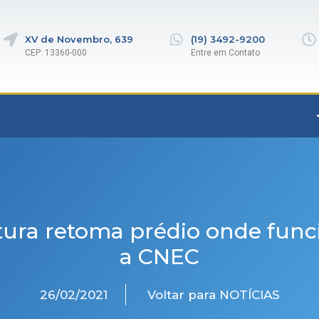
XV de Novembro, 639
(19) 3492-9200
CEP: 13360-000
Entre em Contato
tura retoma prédio onde fun
a CNEC
26/02/2021
Voltar para NOTÍCIAS