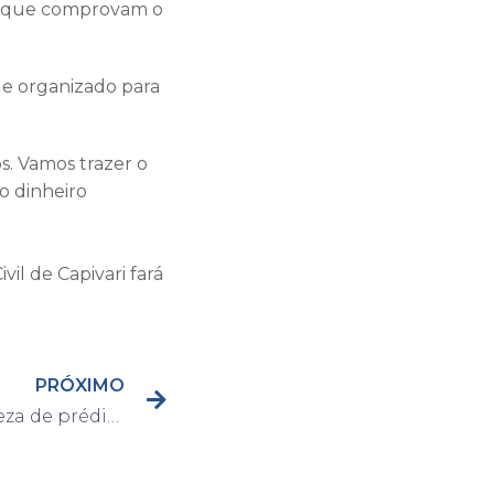
os que comprovam o
o e organizado para
s. Vamos trazer o
o dinheiro
il de Capivari fará
PRÓXIMO
Prefeitura começa limpeza de prédio retomado da CNEC