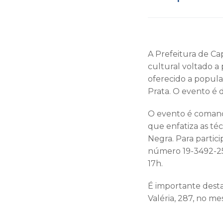
A Prefeitura de Ca
cultural voltado a
oferecido a popula
Prata. O evento é 
O evento é comanda
que enfatiza as t
Negra. Para partic
número 19-3492-255
17h.
É importante desta
Valéria, 287, no m