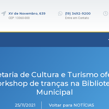
XV de Novembro, 639
(19) 3492-9200
CEP: 13360-000
Entre em Contato
taria de Cultura e Turismo o
rkshop de tranças na Bibliot
Municipal
25/11/2021
Voltar para NOTÍCIAS