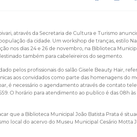
pivari, através da Secretaria de Cultura e Turismo anun
 população da cidade. Um workshop de tranças, estilo Na
ção nos dias 24 e 26 de novembro, na Biblioteca Municipa
destinado também para cabeleireiros do segmento.
do pelos profissionais do salão Gisele Beauty Hair, refe
écnicas aos convidados como parte das homenagens do m
ipar, é necessário o agendamento através de contato tele
9. O horário para atendimento ao publico é das 08h às 1
car que a Biblioteca Municipal João Batista Prata é situ
esmo local do acervo do Museu Municipal Cesário Motta J