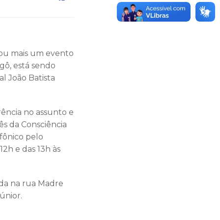
ciou mais um evento
gô, está sendo
l João Batista
rência no assunto e
ês da Consciência
fônico pelo
2h e das 13h às
ada na rua Madre
únior.