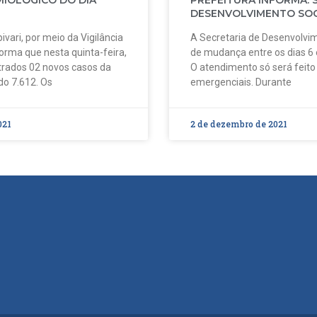
MIOLÓGICO DO DIA
PREFEITURA INFORMA: 
DESENVOLVIMENTO SOC
ivari, por meio da Vigilância
A Secretaria de Desenvolvim
forma que nesta quinta-feira,
de mudança entre os dias 6
strados 02 novos casos da
O atendimento só será feit
do 7.612. Os
emergenciais. Durante
021
2 de dezembro de 2021