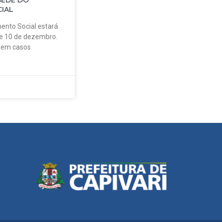
SEDE DO
IAL
ento Social estará
 e 10 de dezembro.
o em casos