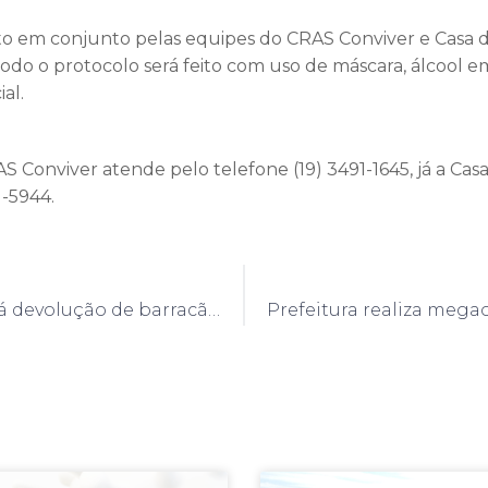
ito em conjunto pelas equipes do CRAS Conviver e Casa 
. Todo o protocolo será feito com uso de máscara, álcool e
al.
S Conviver atende pelo telefone (19) 3491-1645, já a Casa
1-5944.
Prefeitura fará devolução de barracão de ginástica; economia será de aproximadamente 20 mil reais ao ano