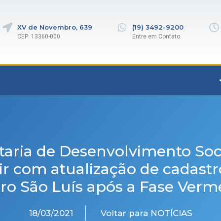
XV de Novembro, 639
(19) 3492-9200
CEP: 13360-000
Entre em Contato
taria de Desenvolvimento Soci
ir com atualização de cadastr
rro São Luís após a Fase Verm
18/03/2021
Voltar para NOTÍCIAS