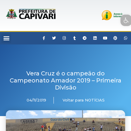
Open toolbar
Vera Cruz é o campeão do
Campeonato Amador 2019 – Primeira
Divisão
04/11/2019
Voltar para NOTÍCIAS