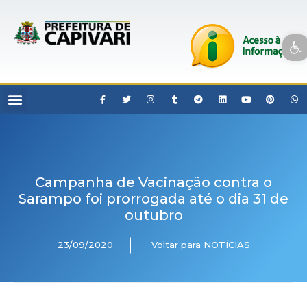
Open toolbar
Campanha de Vacinação contra o
Sarampo foi prorrogada até o dia 31 de
outubro
23/09/2020
Voltar para NOTÍCIAS