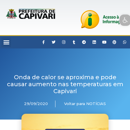
Open toolbar
Onda de calor se aproxima e pode
causar aumento nas temperaturas em
Capivari
29/09/2020
Voltar para NOTÍCIAS