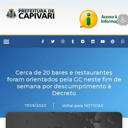
Open toolbar
Cerca de 20 bares e restaurantes
foram orientados pela GC neste fim de
semana por descumprimento à
Decreto
17/09/2020
Voltar para NOTÍCIAS