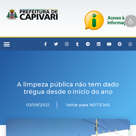
Open toolbar
A limpeza pública não tem dado
trégua desde o início do ano
03/09/2021
Voltar para NOTÍCIAS