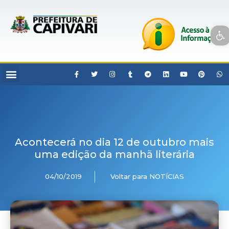
Open toolbar
Acontecerá no dia 12 de outubro mais
uma edição da manhã literária
04/10/2019
Voltar para NOTÍCIAS