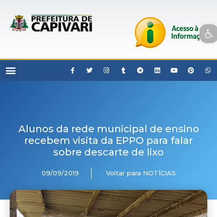
Open toolbar
Alunos da rede municipal de ensino
recebem visita da EPPO para falar
sobre descarte de lixo
09/09/2019
Voltar para NOTÍCIAS