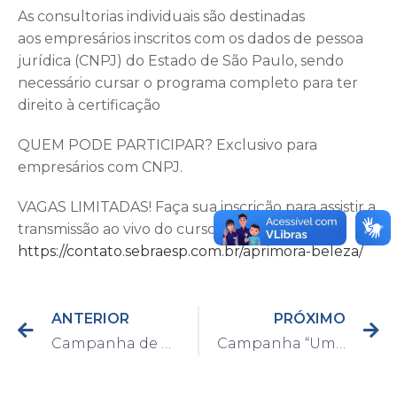
As consultorias individuais são destinadas
aos empresários inscritos com os dados de pessoa
jurídica (CNPJ) do Estado de São Paulo, sendo
necessário cursar o programa completo para ter
direito à certificação
QUEM PODE PARTICIPAR? Exclusivo para
empresários com CNPJ.
VAGAS LIMITADAS! Faça sua inscrição para assistir a
transmissão ao vivo do curso:
https://contato.sebraesp.com.br/aprimora-beleza/
ANTERIOR
PRÓXIMO
Campanha de Doação de Sangue será realizada neste sábado, dia 17
Campanha “Uma Dose de Amor” arrecada mais de 350kg de alimentos