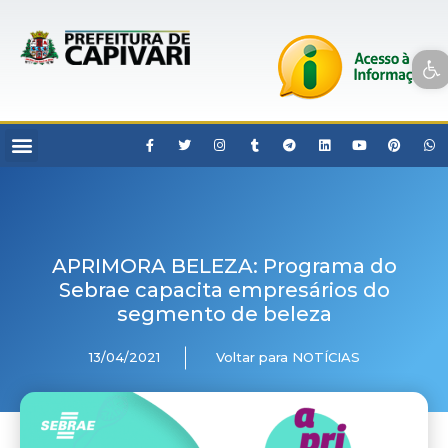
Open toolbar
APRIMORA BELEZA: Programa do
Sebrae capacita empresários do
segmento de beleza
13/04/2021
Voltar para NOTÍCIAS