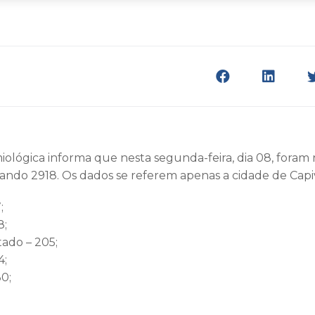
iológica informa que nesta segunda-feira, dia 08, foram 
izando 2918. Os dados se referem apenas a cidade de Capiv
;
8;
ado – 205;
4;
0;