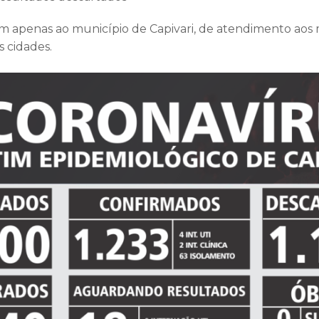
m apenas ao município de Capivari, de atendimento aos
s cidades.