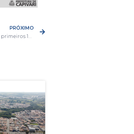
PRÓXIMO
Capivari confirma já nos primeiros 15 dias do mês de setembro 134 casos de Covid-19