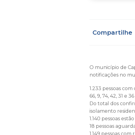
Compartilhe
O município de Capi
notificações no mu
1.233 pessoas com 
66, 9, 74, 42, 31 e 
Do total dos confi
isolamento residen
1.140 pessoas estã
18 pessoas aguarda
1.149 pessoas com 