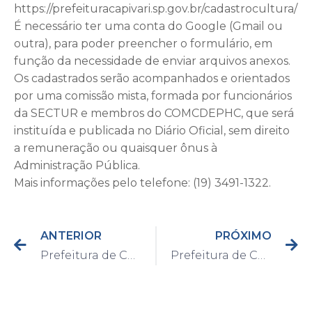
https://prefeituracapivari.sp.gov.br/cadastrocultura/
É necessário ter uma conta do Google (Gmail ou
outra), para poder preencher o formulário, em
função da necessidade de enviar arquivos anexos.
Os cadastrados serão acompanhados e orientados
por uma comissão mista, formada por funcionários
da SECTUR e membros do COMCDEPHC, que será
instituída e publicada no Diário Oficial, sem direito
a remuneração ou quaisquer ônus à
Administração Pública.
Mais informações pelo telefone: (19) 3491-1322.
ANTERIOR
PRÓXIMO
Prefeitura de Capivari quer saber a opinião da população sobre possível retorno das aulas presenciais
Prefeitura de Capivari divulga resultados parciais da Consulta Pública até esta quarta-feira, dia 5