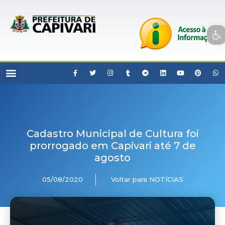
Open toolbar
Cadastro Municipal de Cultura foi
prorrogado em Capivari até 7 de
agosto
05/08/2020
Voltar para NOTÍCIAS