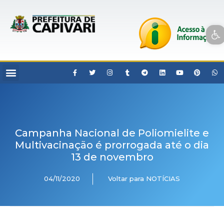
Open toolbar
Campanha Nacional de Poliomielite e
Multivacinação é prorrogada até o dia
13 de novembro
04/11/2020
Voltar para NOTÍCIAS