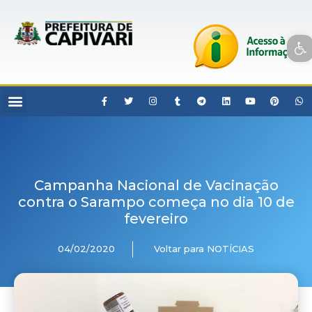
Open toolbar
Campanha Nacional de Vacinação
contra o Sarampo começa no dia 10 de
fevereiro
04/02/2020
Voltar para NOTÍCIAS