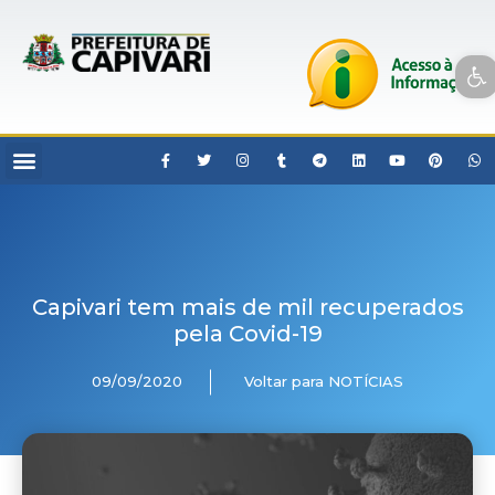
Open toolbar
Capivari tem mais de mil recuperados
pela Covid-19
09/09/2020
Voltar para NOTÍCIAS