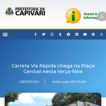
Open toolbar
Carreta Via Rápida chega na Praça
Central nesta terça-feira
03/03/2020
Voltar para NOTÍCIAS