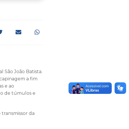
 São João Batista.
capinagem a fim
as e ao
ço de túmulos e
 transmissor da