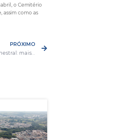
bril, o Cemitério
, assim como as
PRÓXIMO
Prestação de contas trimestral: mais obras, limpeza pública e zeladoria por toda a cidade