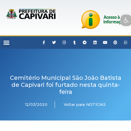
Open toolbar
Cemitério Municipal São João Batista
de Capivari foi furtado nesta quinta-
feira
12/03/2020
Voltar para NOTÍCIAS