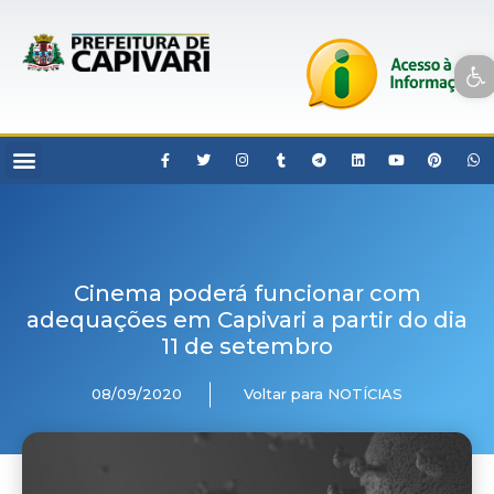
Open toolbar
Cinema poderá funcionar com
adequações em Capivari a partir do dia
11 de setembro
08/09/2020
Voltar para NOTÍCIAS