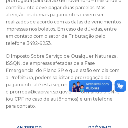
prorrogada para dia 30 de novembro – mês onde o
contribuinte deve pagar duas parcelas. Mas
atenção: os demais pagamentos devem ser
realizados de acordo com as datas de vencimentos
impressas nos boletos. Em caso de dúvidas, entre
em contato com o setor de Tributação pelo
telefone 3492-9253.
O Imposto Sobre Serviço de Qualquer Natureza,
ISSQN, de empresas afetadas pela Fase
Emergencial do Plano SP e que estão em dia com
a Prefeitura, podem solicitar a prorrogação do
pagamento até esta segunda-feira, dia 22. o e-mail
é prorroga@capivari.sp.gov.br, informando o CNPJ
(ou CPF no caso de autônomos) e um telefone
para contato.
ANTERIOR
PRÓXIMO