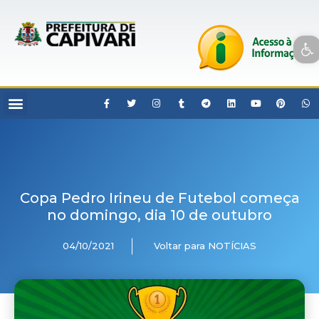
Open toolbar
Copa Pedro Irineu de Futebol começa
no domingo, dia 10 de outubro
04/10/2021
Voltar para NOTÍCIAS