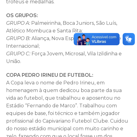
troféus e medalhas.
OS GRUPOS:
GRUPO A:
Palmeirinha, Boca Juniors, São Luís,
Atlético Mombuca e Santa Rita;
GRUPO B:
Aliança, Nova Esperança, Vera Cruz e
Internacional;
GRUPO C:
Força Jovem, Microsal, Vila Izildinha e
União.
COPA PEDRO IRINEU DE FUTEBOL:
A Copa leva o nome de Pedro Irineu, em
homenagem à quem dedicou boa parte da sua
vida ao futebol, que trabalhou e aposentou no
Estádio “Fernando de Marco”. Trabalhou com
equipes de base, foi técnico e também jogador
profissional do Capivariano Futebol Clube. Cuidou
do nosso estádio municipal com muito carinho e
zelo, fazendo com que o local fosse um dos