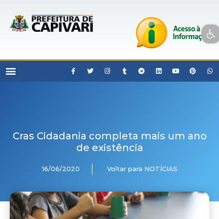
Open toolbar
Cras Cidadania completa mais um ano
de existência
16/06/2020
Voltar para NOTÍCIAS