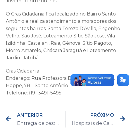
Jovem, dentre outros.
O Cras Cidadania fica localizado no Bairro Santo
Antônio e realiza atendimento a moradores dos
seguintes bairros: Santa Tereza D’Ávilla, Engenho
Velho, São José, Loteamento Sítio São José, Vila
Izildinha, Castelani, Raia, Gênova, Sítio Pagoto,
Morro Amarelo, Chácara Jaraguá e Loteamento
Jardim Jatobá.
Cras Cidadania
Endereço: Rua Professora Dulcina Bartolomeu
Hoppe, 78 – Santo Antônio
Telefone: (19) 3491-5495
ANTERIOR
PRÓXIMO
Entrega de cestas básicas para famílias de alunos beneficiários do Bolsa Família começa a partir desta segunda, 15
Hospitais de Capivari já estão utilizando dexametasona em pacientes confirmados com o Coronavírus com dependência de respiradores e oxigênio