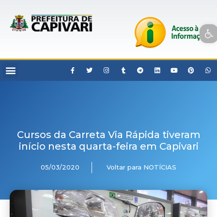
Open toolbar
Cursos da Carreta Via Rápida tiveram
início nesta quarta-feira em Capivari
05/03/2020
Voltar para NOTÍCIAS