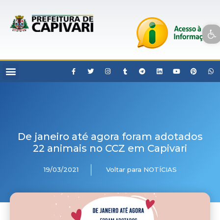
Open toolbar
De janeiro até agora foram adotados
22 animais no CCZ em Capivari
19/03/2021
Voltar para NOTÍCIAS