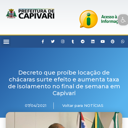
Open toolbar
Decreto que proíbe locação de
chácaras surte efeito e aumenta taxa
de isolamento no final de semana em
Capivari
07/04/2021
Voltar para NOTÍCIAS