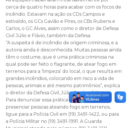
cerca de quatro horas para acabar com os focos de
incêndio. Estavam na ação os CDs Campos e
estivaldo, os GCs Gavião e Pires, os CBs Rubens e
Carlos, o GC Alves, assim como o diretor de Defesa
Civil Júlio e Flávio, também da Defesa.
“A suspeita é de incêndio de origem criminosa, e a
autoria ainda é desconhecida. Muitas pessoas ainda
têm o costume, que é uma prática criminosa na
qual pode ser feito o flagrante, de atear fogo em
terrenos para a ‘limpeza’ do local, o que resulta em
grandes incêndios, colocando em risco a vida de
pessoas, animais e até mesmo patrimônios”, explica
o diretor da Defesa Civil, Júlio Capóssoli Neto.
Para denunciar essa prática criminosa, ao
presenciar pessoas ateando fogo em terrenos,
ligue para a Polícia Civil em (19) 3491-1422, ou para
a Polícia Militar no (19) 3491-1991. A Guarda