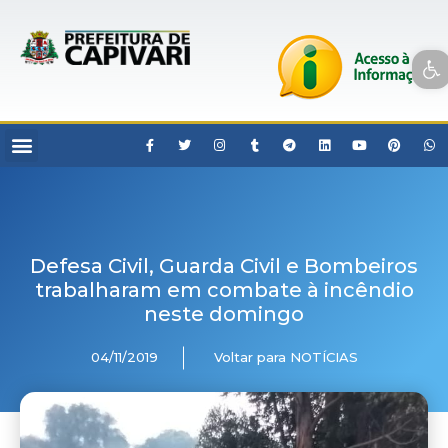
Open toolbar
Defesa Civil, Guarda Civil e Bombeiros
trabalharam em combate à incêndio
neste domingo
04/11/2019
Voltar para NOTÍCIAS