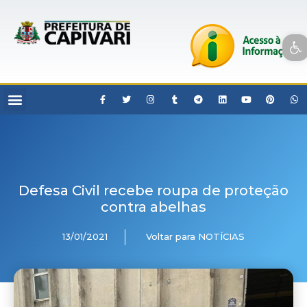
Open toolbar
Defesa Civil recebe roupa de proteção
contra abelhas
13/01/2021
Voltar para NOTÍCIAS