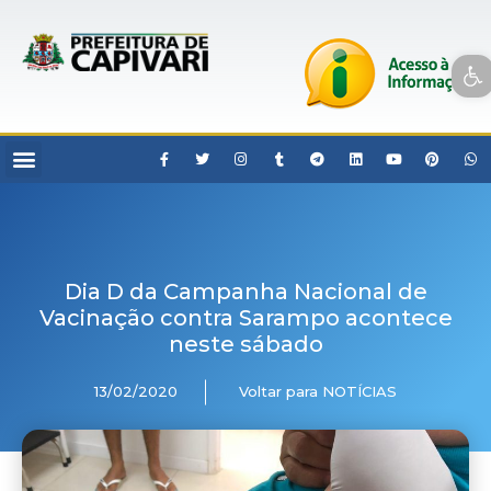
Open toolbar
Dia D da Campanha Nacional de
Vacinação contra Sarampo acontece
neste sábado
13/02/2020
Voltar para NOTÍCIAS