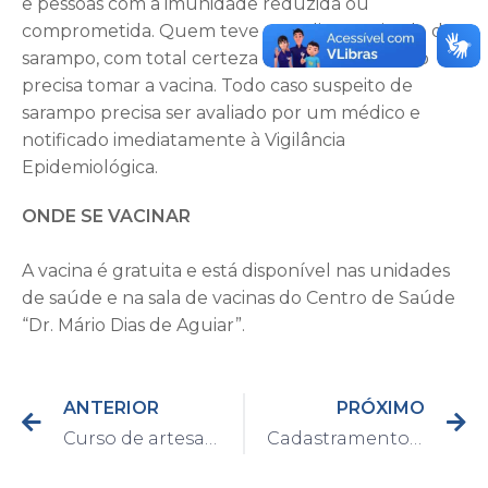
e pessoas com a imunidade reduzida ou
comprometida. Quem teve caso diagnosticado de
sarampo, com total certeza do diagnóstico, não
precisa tomar a vacina. Todo caso suspeito de
sarampo precisa ser avaliado por um médico e
notificado imediatamente à Vigilância
Epidemiológica.
ONDE SE VACINAR
A vacina é gratuita e está disponível nas unidades
de saúde e na sala de vacinas do Centro de Saúde
“Dr. Mário Dias de Aguiar”.
ANTERIOR
PRÓXIMO
Curso de artesanato está com vagas disponíveis
Cadastramento e Recadastramento para o Reembolso do Transporte Escolar vai até 15 de março