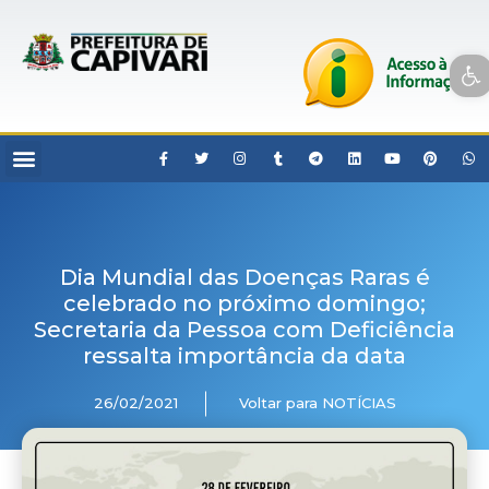
Open toolbar
Dia Mundial das Doenças Raras é
celebrado no próximo domingo;
Secretaria da Pessoa com Deficiência
ressalta importância da data
26/02/2021
Voltar para NOTÍCIAS