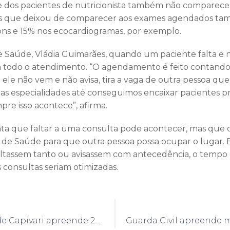
e dos pacientes de nutricionista também não comparecer
s que deixou de comparecer aos exames agendados tamb
ons e 15% nos ecocardiogramas, por exemplo.
de Saúde, Vládia Guimarães, quando um paciente falta e
ca todo o atendimento. “O agendamento é feito contando
 ele não vem e não avisa, tira a vaga de outra pessoa que
s especialidades até conseguimos encaixar pacientes p
re isso acontece”, afirma.
ta que faltar a uma consulta pode acontecer, mas que o
de Saúde para que outra pessoa possa ocupar o lugar. E
altassem tanto ou avisassem com antecedência, o tempo 
 consultas seriam otimizadas.
Guarda Civil de Capivari apreende 27 porções de maconha no centro