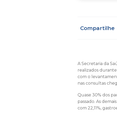
Compartilhe
A Secretaria da S
realizados durante
com o levantamento
nas consultas cheg
Quase 30% dos pac
passado. As demais
com 22,11%, gastro