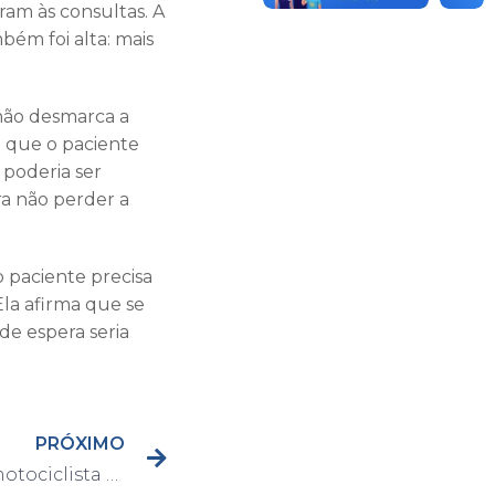
am às consultas. A
ém foi alta: mais
 não desmarca a
 que o paciente
 poderia ser
ra não perder a
 paciente precisa
la afirma que se
de espera seria
PRÓXIMO
Guarda Civil apreende motociclista por malabarismo no trânsito