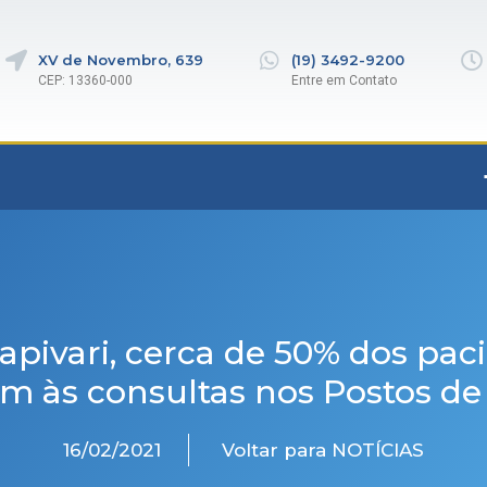
XV de Novembro, 639
(19) 3492-9200
CEP: 13360-000
Entre em Contato
pivari, cerca de 50% dos pac
am às consultas nos Postos d
16/02/2021
Voltar para NOTÍCIAS