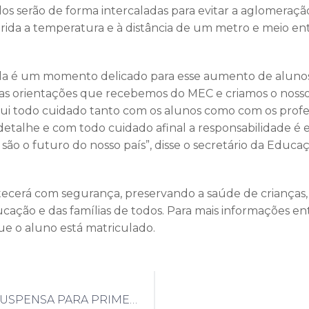
alos serão de forma intercaladas para evitar a aglomeraç
erida a temperatura e à distância de um metro e meio en
a é um momento delicado para esse aumento de alunos 
as orientações que recebemos do MEC e criamos o noss
ui todo cuidado tanto com os alunos como com os profe
detalhe e com todo cuidado afinal a responsabilidade é
são o futuro do nosso país”, disse o secretário da Educaçã
tecerá com segurança, preservando a saúde de crianças,
ducação e das famílias de todos. Para mais informações e
e o aluno está matriculado.
VACINAÇÃO SUSPENSA PARA PRIMEIRA DOSE DE PESSOAS COM 18 ANOS OU MAIS