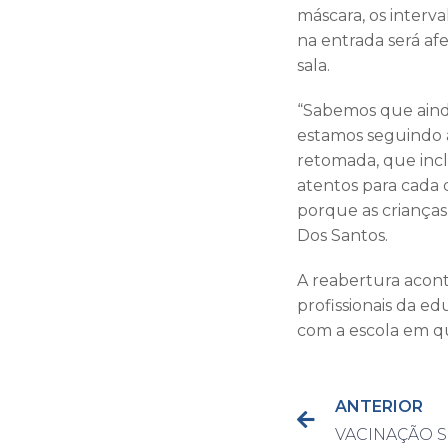
máscara, os interv
na entrada será af
sala.
“Sabemos que aind
estamos seguindo 
retomada, que incl
atentos para cada 
porque as crianças 
Dos Santos.
A reabertura acon
profissionais da e
com a escola em qu
ANTERIOR