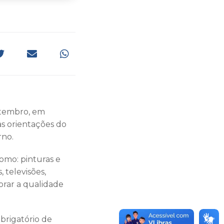
setembro, em
as orientações do
rno.
como: pinturas e
 televisões,
orar a qualidade
brigatório de