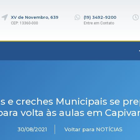
XV de Novembro, 639
(19) 3492-9200
CEP: 13360-000
Entre em Contato
s e creches Municipais se p
para volta às aulas em Capivar
30/08/2021
Voltar para NOTÍCIAS