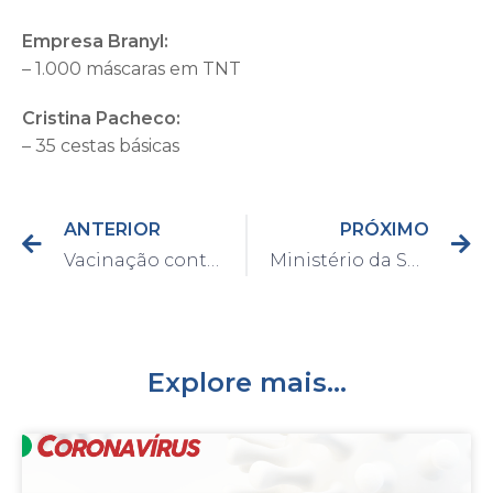
Empresa Branyl:
– 1.000 máscaras em TNT
Cristina Pacheco:
– 35 cestas básicas
ANTERIOR
PRÓXIMO
Vacinação contra a Influenza finaliza na próxima sexta-feira, dia 5
Ministério da Saúde prorroga Campanha de Vacinação contra a Influenza até o dia 30 de junho
Explore mais...