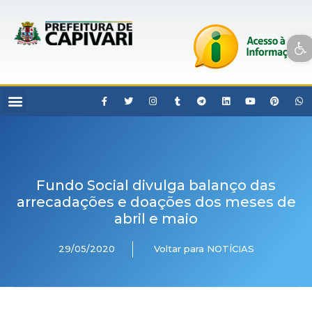
Open toolbar
Fundo Social divulga balanço das
arrecadações e doações dos meses de
abril e maio
29/05/2020
Voltar para NOTÍCIAS