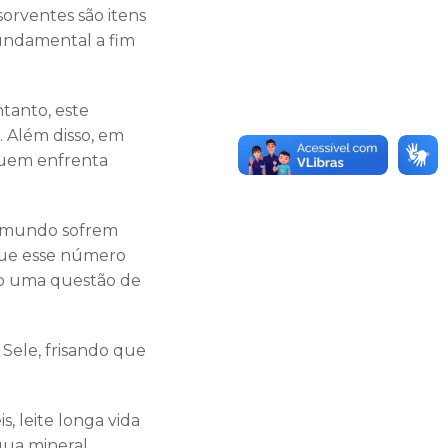
orventes são itens
undamental a fim
tanto, este
 Além disso, em
 quem enfrenta
o mundo sofrem
 que esse número
mo uma questão de
 Sele, frisando que
 leite longa vida
água mineral,