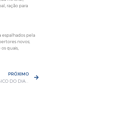
al, ração para
a espalhados pela
bertores novos;
 os quais,
PRÓXIMO
BOLETIM EPIDEMIOLÓGICO DO DIA 23/06/2021