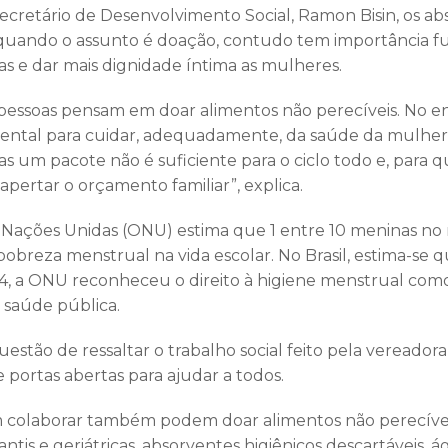
cretário de Desenvolvimento Social, Ramon Bisin, os abs
uando o assunto é doação, contudo tem importância f
s e dar mais dignidade íntima as mulheres.
pessoas pensam em doar alimentos não perecíveis. No en
ntal para cuidar, adequadamente, da saúde da mulher.
as um pacote não é suficiente para o ciclo todo e, para
apertar o orçamento familiar”, explica.
 Nações Unidas (ONU) estima que 1 entre 10 meninas n
obreza menstrual na vida escolar. No Brasil, estima-se
014, a ONU reconheceu o direito à higiene menstrual co
 saúde pública.
stão de ressaltar o trabalho social feito pela vereadora
e portas abertas para ajudar a todos.
 colaborar também podem doar alimentos não perecíveis,
fantis e geriátricas, absorventes higiênicos descartáveis, 