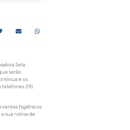
readora Sele
que serão
ontinua e os
 telefones (19)
ventes higiênicos
a sua rotina de