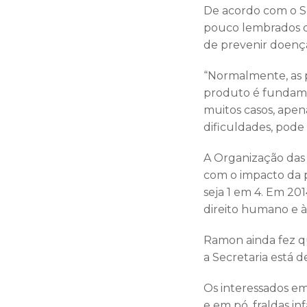
De acordo com o Se
pouco lembrados q
de prevenir doença
“Normalmente, as 
produto é fundame
muitos casos, apen
dificuldades, pode 
A Organização das
com o impacto da p
seja 1 em 4. Em 2
direito humano e à
Ramon ainda fez que
a Secretaria está d
Os interessados em
e em pó, fraldas in