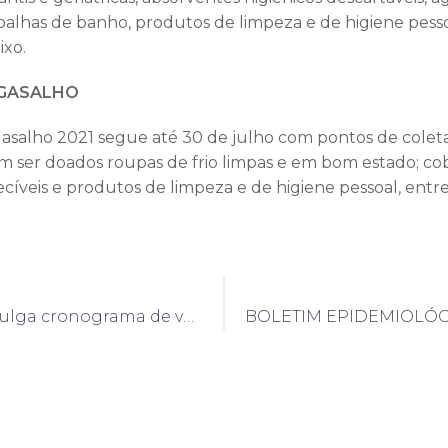
toalhas de banho, produtos de limpeza e de higiene pesso
ixo.
GASALHO
salho 2021 segue até 30 de julho com pontos de colet
 ser doados roupas de frio limpas e em bom estado; co
cíveis e produtos de limpeza e de higiene pessoal, entre
Prefeitura divulga cronograma de vacinação contra a Covid-19 para pessoas com 40 anos ou mais