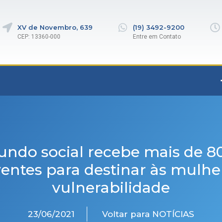
XV de Novembro, 639
(19) 3492-9200
CEP: 13360-000
Entre em Contato
undo social recebe mais de 8
entes para destinar às mulh
vulnerabilidade
23/06/2021
Voltar para NOTÍCIAS