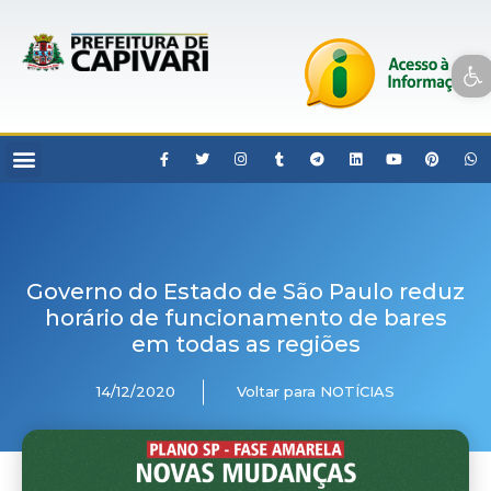
Open toolbar
Governo do Estado de São Paulo reduz
horário de funcionamento de bares
em todas as regiões
14/12/2020
Voltar para NOTÍCIAS