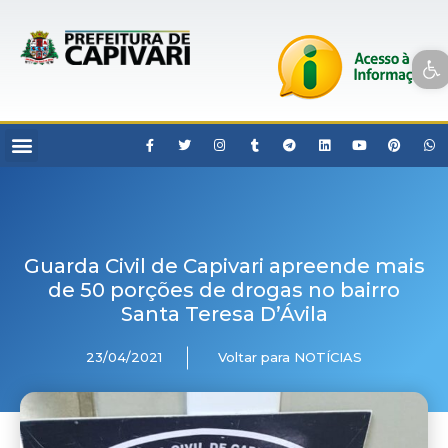
Open toolbar
Guarda Civil de Capivari apreende mais
de 50 porções de drogas no bairro
Santa Teresa D’Ávila
23/04/2021
Voltar para NOTÍCIAS