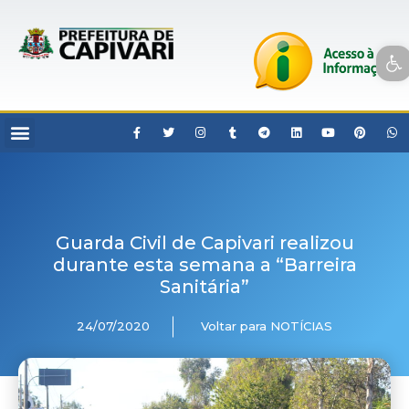
Open toolbar
Guarda Civil de Capivari realizou
durante esta semana a “Barreira
Sanitária”
24/07/2020
Voltar para NOTÍCIAS