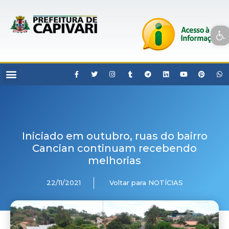
Open toolbar
Iniciado em outubro, ruas do bairro
Cancian continuam recebendo
melhorias
22/11/2021
Voltar para NOTÍCIAS