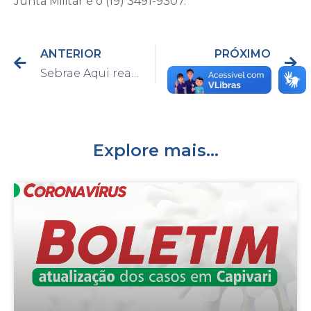
Junta Militar é o (19) 3491-9307.
ANTERIOR
PRÓXIMO
Sebrae Aqui realiza curso online e gratuito para quem quer iniciar um negócio
Guarda Civil de Capivari apreende cocaína e maconha no São João
Explore mais...