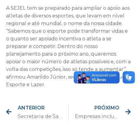
A SEJEL tem se preparado para ampliar o apoio aos
atletas de diversos esportes, que levam em nível
regional e até mundial, o nome da nossa cidade.
“Sabemos que o esporte pode transformar vidas e
o quanto ser apoiado incentiva o atleta a se
preparar e competir. Dentro do nosso
planejamento para o próximo ano, queremos
apoiar o maior número de atletas possíveis e, com a
volta das competições, isso só tende a aumentar”,
afirmou Amarildo Júnior, secretário de Juventude,
Esporte e Lazer.
ANTERIOR
PRÓXIMO
Secretaria de Saúde anuncia diminuição da frequência dos boletins epidemiológicos da Covid-19
Empresas inclusas no Simples Nacional, que possuem débitos com a Prefeitura, podem aderir ao REFIS