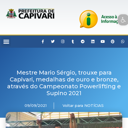
Open toolbar
Mestre Mario Sérgio, trouxe para
Capivari, medalhas de ouro e bronze,
através do Campeonato Powerlifting e
Supino 2021
09/09/2021
Voltar para NOTÍCIAS