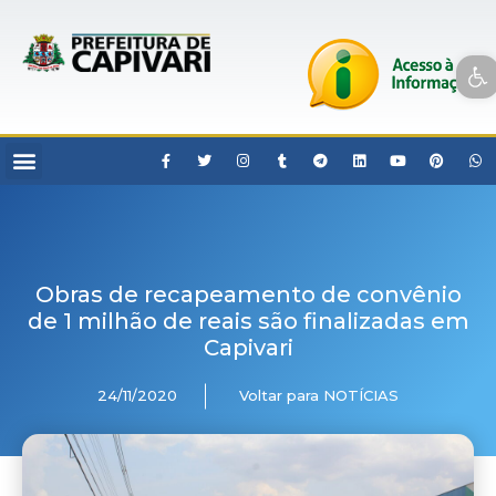
Open toolbar
Obras de recapeamento de convênio
de 1 milhão de reais são finalizadas em
Capivari
24/11/2020
Voltar para NOTÍCIAS